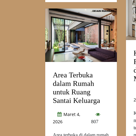
Area Terbuka
dalam Rumah
untuk Ruang
Santai Keluarga
2
K
Maret 4,
m
2026
807
t
Area terbuka di dalam rumah
r