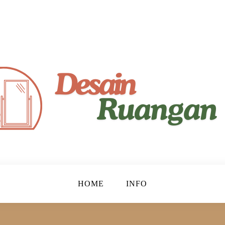
yaman!
gan
HOME
INFO