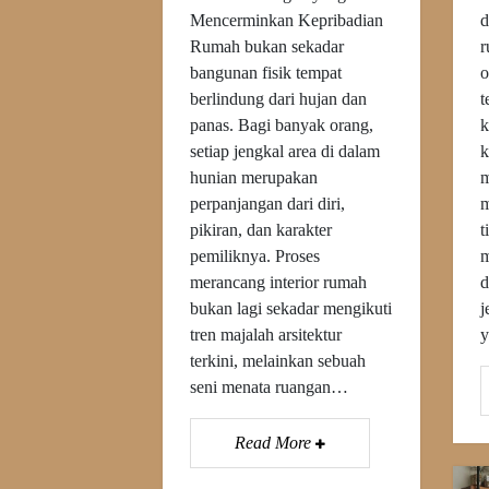
Mencerminkan Kepribadian
d
Rumah bukan sekadar
r
bangunan fisik tempat
o
berlindung dari hujan dan
t
panas. Bagi banyak orang,
k
setiap jengkal area di dalam
k
hunian merupakan
m
perpanjangan dari diri,
m
pikiran, dan karakter
t
pemiliknya. Proses
m
merancang interior rumah
d
bukan lagi sekadar mengikuti
j
tren majalah arsitektur
y
terkini, melainkan sebuah
seni menata ruangan…
Read More