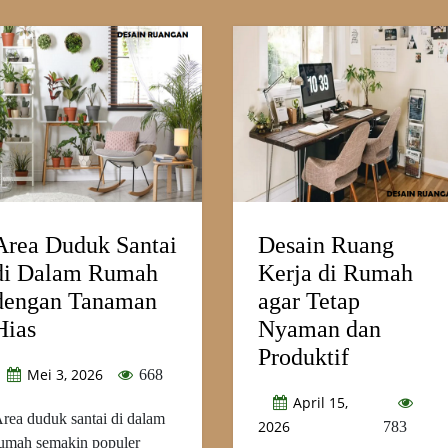
Area Duduk Santai
Desain Ruang
di Dalam Rumah
Kerja di Rumah
dengan Tanaman
agar Tetap
Hias
Nyaman dan
Produktif
Mei 3, 2026
668
April 15,
rea duduk santai di dalam
2026
783
umah semakin populer