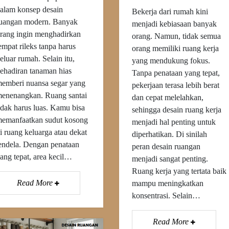
alam konsep desain
Bekerja dari rumah kini
uangan modern. Banyak
menjadi kebiasaan banyak
rang ingin menghadirkan
orang. Namun, tidak semua
empat rileks tanpa harus
orang memiliki ruang kerja
eluar rumah. Selain itu,
yang mendukung fokus.
ehadiran tanaman hias
Tanpa penataan yang tepat,
emberi nuansa segar yang
pekerjaan terasa lebih berat
enenangkan. Ruang santai
dan cepat melelahkan,
idak harus luas. Kamu bisa
sehingga desain ruang kerja
emanfaatkan sudut kosong
menjadi hal penting untuk
i ruang keluarga atau dekat
diperhatikan. Di sinilah
endela. Dengan penataan
peran desain ruangan
ang tepat, area kecil…
menjadi sangat penting.
Ruang kerja yang tertata baik
Read More
mampu meningkatkan
konsentrasi. Selain…
Read More