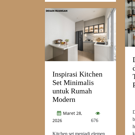
Inspirasi Kitchen
Set Minimalis
untuk Rumah
Modern
D
Maret 28,
b
2026
676
h
Kitchen set menjadi elemen
k