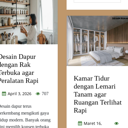
Desain Dapur
dengan Rak
Terbuka agar
Kamar Tidur
Peralatan Rapi
dengan Lemari
Tanam agar
April 3, 2026
707
Ruangan Terlihat
esain dapur terus
Rapi
erkembang mengikuti gaya
idup modern. Banyak orang
Maret 16,
ini memilih konsep terbuka