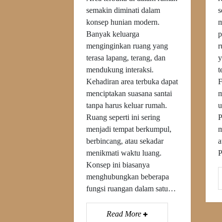
semakin diminati dalam
s
konsep hunian modern.
m
Banyak keluarga
p
menginginkan ruang yang
r
terasa lapang, terang, dan
y
mendukung interaksi.
t
Kehadiran area terbuka dapat
F
menciptakan suasana santai
m
tanpa harus keluar rumah.
u
Ruang seperti ini sering
P
menjadi tempat berkumpul,
m
berbincang, atau sekadar
a
menikmati waktu luang.
P
Konsep ini biasanya
menghubungkan beberapa
fungsi ruangan dalam satu…
Read More