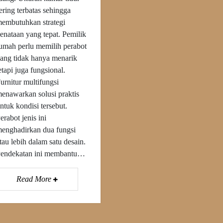
ering terbatas sehingga
embutuhkan strategi
enataan yang tepat. Pemilik
umah perlu memilih perabot
ang tidak hanya menarik
etapi juga fungsional.
urnitur multifungsi
enawarkan solusi praktis
ntuk kondisi tersebut.
erabot jenis ini
enghadirkan dua fungsi
tau lebih dalam satu desain.
endekatan ini membantu…
Read More