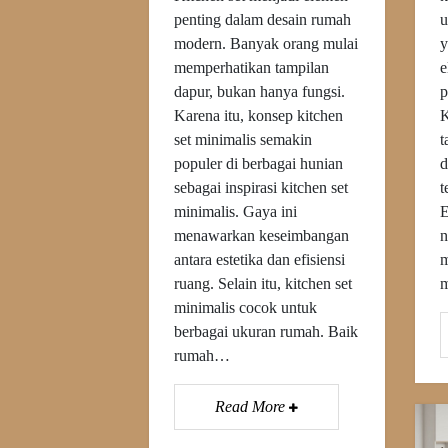
penting dalam desain rumah
u
modern. Banyak orang mulai
y
memperhatikan tampilan
e
dapur, bukan hanya fungsi.
p
Karena itu, konsep kitchen
K
set minimalis semakin
t
populer di berbagai hunian
d
sebagai inspirasi kitchen set
t
minimalis. Gaya ini
E
menawarkan keseimbangan
n
antara estetika dan efisiensi
m
ruang. Selain itu, kitchen set
m
minimalis cocok untuk
berbagai ukuran rumah. Baik
rumah…
Read More