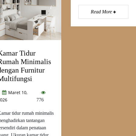
Read More
Kamar Tidur
Rumah Minimalis
dengan Furnitur
Multifungsi
Maret 10,
026
776
amar tidur rumah minimalis
enghadirkan tantangan
ersendiri dalam penataan
uang. Ukuran kamar tidur