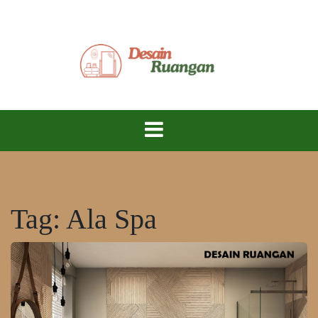
Skip
to
content
Ciptakan Ruang Impian, Hidup Lebih Nyaman!
Desain
Ruangan
Tag:
Ala Spa