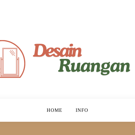
yaman!
gan
HOME
INFO