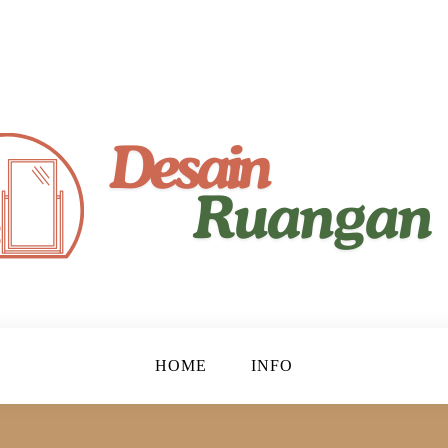
yaman!
gan
HOME
INFO