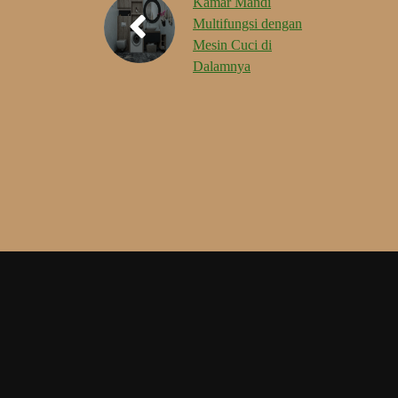
Kamar Mandi
Multifungsi dengan
Mesin Cuci di
Dalamnya