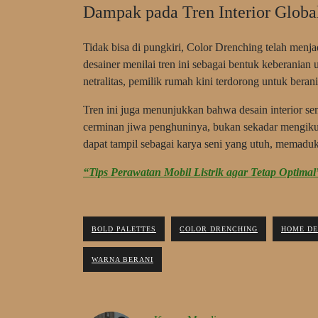
Dampak pada Tren Interior Globa
Tidak bisa di pungkiri, Color Drenching telah menjad
desainer menilai tren ini sebagai bentuk keberanian
netralitas, pemilik rumah kini terdorong untuk ber
Tren ini juga menunjukkan bahwa desain interior sem
cerminan jiwa penghuninya, bukan sekadar mengiku
dapat tampil sebagai karya seni yang utuh, memaduka
“Tips Perawatan Mobil Listrik agar Tetap Optimal
BOLD PALETTES
COLOR DRENCHING
HOME D
WARNA BERANI