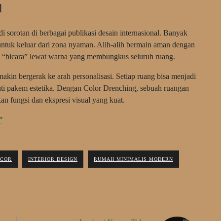
l
i sorotan di berbagai publikasi desain internasional. Banyak
 untuk keluar dari zona nyaman. Alih-alih bermain aman dengan
ani “bicara” lewat warna yang membungkus seluruh ruang.
akin bergerak ke arah personalisasi. Setiap ruang bisa menjadi
ti pakem estetika. Dengan Color Drenching, sebuah ruangan
n fungsi dan ekspresi visual yang kuat.
”
ECOR
INTERIOR DESIGN
RUMAH MINIMALIS MODERN