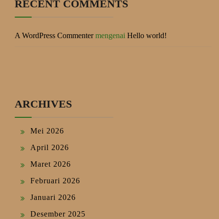
RECENT COMMENTS
A WordPress Commenter
mengenai
Hello world!
ARCHIVES
Mei 2026
April 2026
Maret 2026
Februari 2026
Januari 2026
Desember 2025