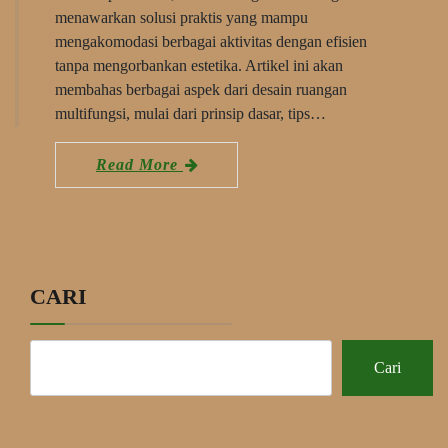
menawarkan solusi praktis yang mampu
mengakomodasi berbagai aktivitas dengan efisien
tanpa mengorbankan estetika. Artikel ini akan
membahas berbagai aspek dari desain ruangan
multifungsi, mulai dari prinsip dasar, tips…
Read More
CARI
Cari