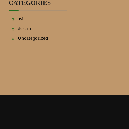
CATEGORIES
asia
desain
Uncategorized