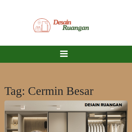
Skip
to
content
Ciptakan Ruang Impian, Hidup Lebih Nyaman!
Desain
Ruangan
Tag:
Cermin Besar