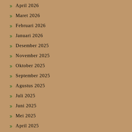
April 2026
Maret 2026
Februari 2026
Januari 2026
Desember 2025
November 2025
Oktober 2025
September 2025
Agustus 2025
Juli 2025
Juni 2025
Mei 2025
April 2025