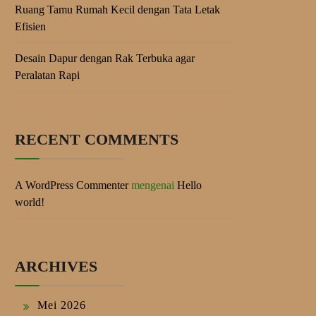
Ruang Tamu Rumah Kecil dengan Tata Letak
Efisien
Desain Dapur dengan Rak Terbuka agar
Peralatan Rapi
RECENT COMMENTS
A WordPress Commenter
mengenai
Hello
world!
ARCHIVES
Mei 2026