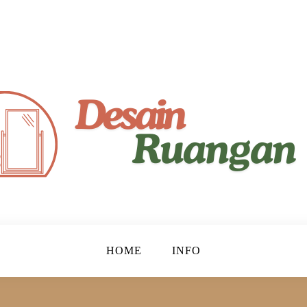
yaman!
gan
HOME
INFO