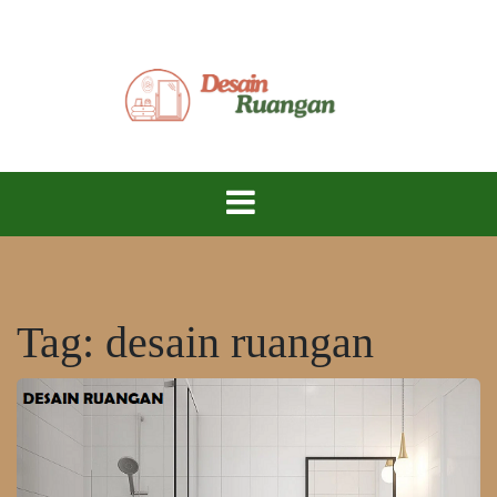
Skip
to
content
Ciptakan Ruang Impian, Hidup Lebih Nyaman!
Desain
Ruangan
Tag:
desain ruangan