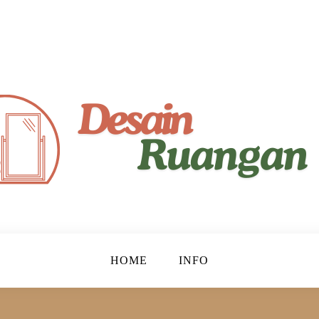
yaman!
gan
HOME
INFO