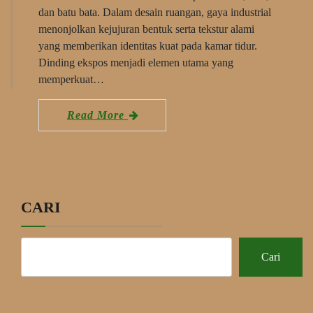
dan batu bata. Dalam desain ruangan, gaya industrial
menonjolkan kejujuran bentuk serta tekstur alami
yang memberikan identitas kuat pada kamar tidur.
Dinding ekspos menjadi elemen utama yang
memperkuat…
Read More
CARI
Cari