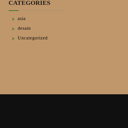
CATEGORIES
asia
desain
Uncategorized