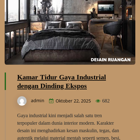
Kamar Tidur Gaya Industrial
dengan Dinding Ekspos
admin
Oktober 22, 2025
682
Gaya industrial kini menjadi salah satu tren
terpopuler dalam dunia interior modern. Karakter
desain ini menghadirkan kesan maskulin, tegas, dan
autentik melalui material mentah seperti semen, besi,