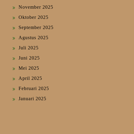
November 2025
Oktober 2025
September 2025
Agustus 2025
Juli 2025
Juni 2025
Mei 2025
April 2025
Februari 2025
Januari 2025