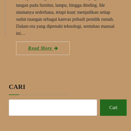
tangan pada furnitur, lampu, hingga dinding. Ide
utamanya sederhana, tetapi kuat: menjadikan setiap
sudut ruangan sebagai kanvas pribadi pemilik rumah.
Dalam era yang dipenuhi teknologi, sentuhan manual
ini…
Read More
CARI
Cari