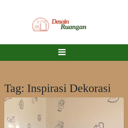
Skip
to
content
Ciptakan Ruang Impian, Hidup Lebih Nyaman!
Desain
Ruangan
Tag:
Inspirasi Dekorasi