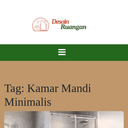
Skip
to
content
Ciptakan Ruang Impian, Hidup Lebih Nyaman!
Desain
Ruangan
Tag:
Kamar Mandi
Minimalis