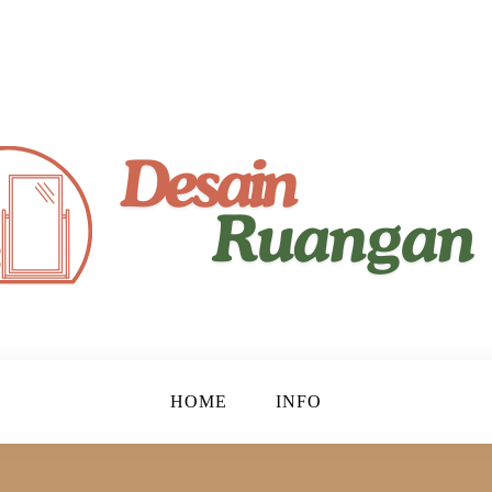
yaman!
gan
HOME
INFO