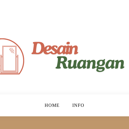
yaman!
gan
HOME
INFO