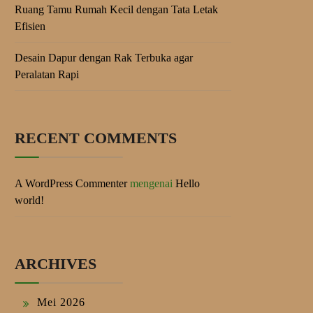
Ruang Tamu Rumah Kecil dengan Tata Letak
Efisien
Desain Dapur dengan Rak Terbuka agar
Peralatan Rapi
RECENT COMMENTS
A WordPress Commenter
mengenai
Hello
world!
ARCHIVES
Mei 2026