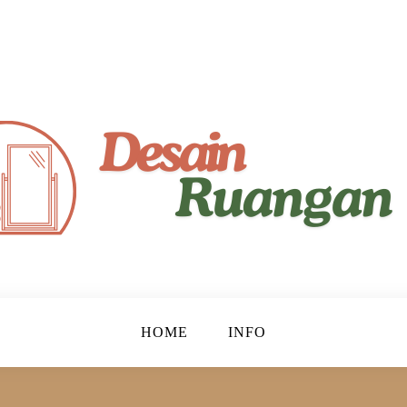
yaman!
gan
HOME
INFO