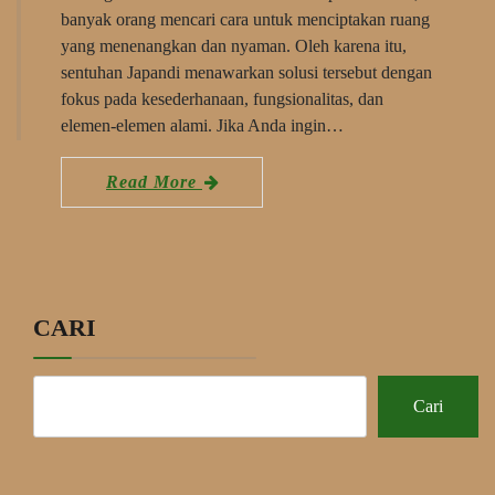
banyak orang mencari cara untuk menciptakan ruang
yang menenangkan dan nyaman. Oleh karena itu,
sentuhan Japandi menawarkan solusi tersebut dengan
fokus pada kesederhanaan, fungsionalitas, dan
elemen-elemen alami. Jika Anda ingin…
Read More
CARI
Cari