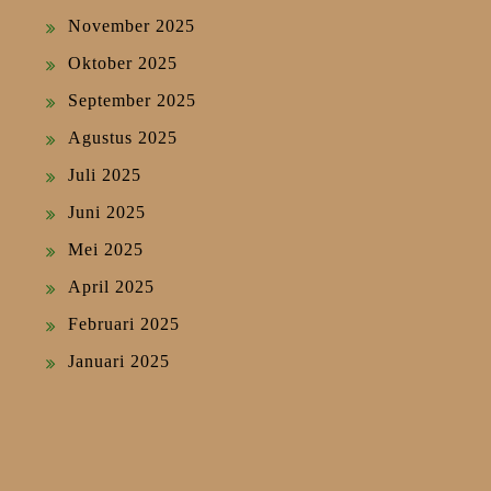
November 2025
Oktober 2025
September 2025
Agustus 2025
Juli 2025
Juni 2025
Mei 2025
April 2025
Februari 2025
Januari 2025