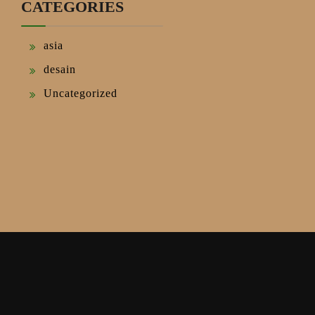
CATEGORIES
asia
desain
Uncategorized