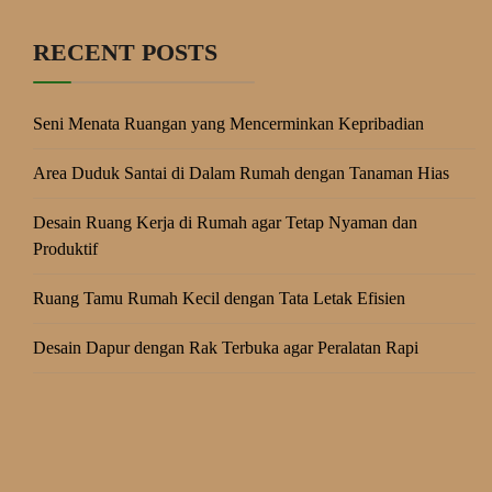
RECENT POSTS
Seni Menata Ruangan yang Mencerminkan Kepribadian
Area Duduk Santai di Dalam Rumah dengan Tanaman Hias
Desain Ruang Kerja di Rumah agar Tetap Nyaman dan
Produktif
Ruang Tamu Rumah Kecil dengan Tata Letak Efisien
Desain Dapur dengan Rak Terbuka agar Peralatan Rapi