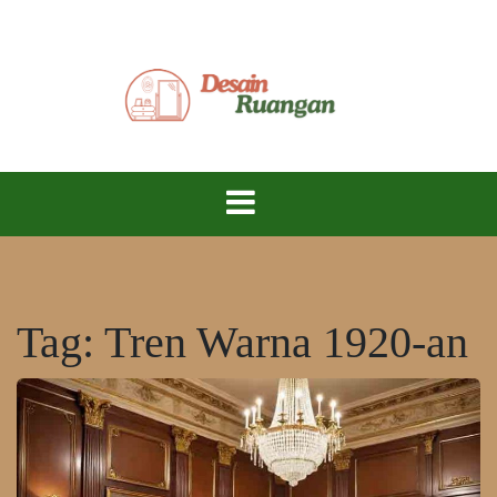
Skip
to
content
Ciptakan Ruang Impian, Hidup Lebih Nyaman!
Desain
Ruangan
Tag:
Tren Warna 1920-an