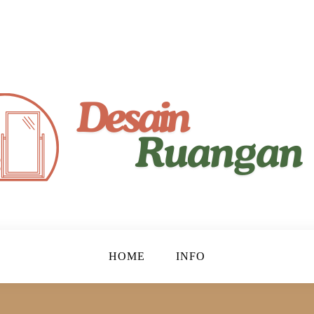
yaman!
gan
HOME
INFO