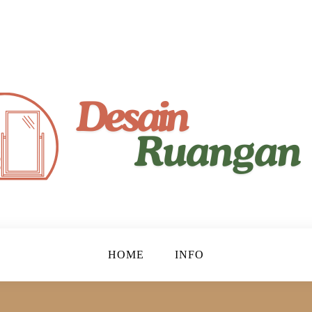
yaman!
gan
HOME
INFO