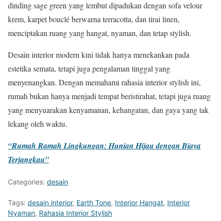
dinding sage green yang lembut dipadukan dengan sofa velour
krem, karpet bouclé berwarna terracotta, dan tirai linen,
menciptakan ruang yang hangat, nyaman, dan tetap stylish.
Desain interior modern kini tidak hanya menekankan pada
estetika semata, tetapi juga pengalaman tinggal yang
menyenangkan. Dengan memahami rahasia interior stylish ini,
rumah bukan hanya menjadi tempat beristirahat, tetapi juga ruang
yang menyuarakan kenyamanan, kehangatan, dan gaya yang tak
lekang oleh waktu.
“Rumah Ramah Lingkungan: Hunian Hijau dengan Biaya
Terjangkau”
Categories:
desain
Tags:
desain interior
,
Earth Tone
,
Interior Hangat
,
Interior
Nyaman
,
Rahasia Interior Stylish