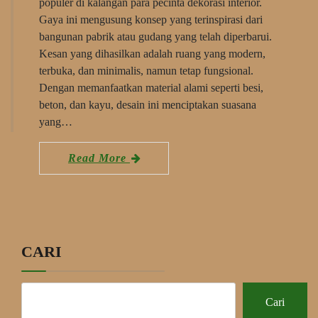
populer di kalangan para pecinta dekorasi interior.
Gaya ini mengusung konsep yang terinspirasi dari
bangunan pabrik atau gudang yang telah diperbarui.
Kesan yang dihasilkan adalah ruang yang modern,
terbuka, dan minimalis, namun tetap fungsional.
Dengan memanfaatkan material alami seperti besi,
beton, dan kayu, desain ini menciptakan suasana
yang…
Read More
CARI
Cari