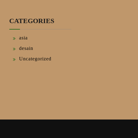
CATEGORIES
asia
desain
Uncategorized