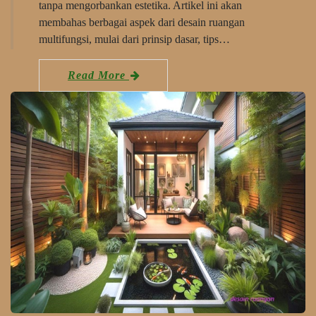
tanpa mengorbankan estetika. Artikel ini akan
membahas berbagai aspek dari desain ruangan
multifungsi, mulai dari prinsip dasar, tips…
Read More