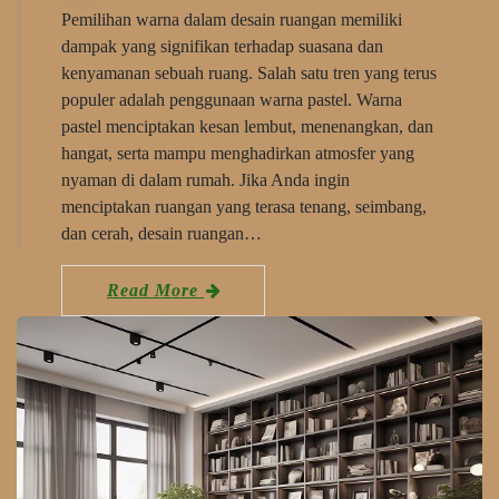
Pemilihan warna dalam desain ruangan memiliki
dampak yang signifikan terhadap suasana dan
kenyamanan sebuah ruang. Salah satu tren yang terus
populer adalah penggunaan warna pastel. Warna
pastel menciptakan kesan lembut, menenangkan, dan
hangat, serta mampu menghadirkan atmosfer yang
nyaman di dalam rumah. Jika Anda ingin
menciptakan ruangan yang terasa tenang, seimbang,
dan cerah, desain ruangan…
Read More