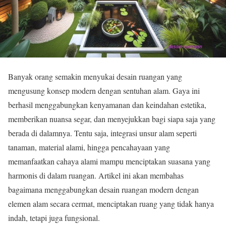
Banyak orang semakin menyukai desain ruangan yang
mengusung konsep modern dengan sentuhan alam. Gaya ini
berhasil menggabungkan kenyamanan dan keindahan estetika,
memberikan nuansa segar, dan menyejukkan bagi siapa saja yang
berada di dalamnya. Tentu saja, integrasi unsur alam seperti
tanaman, material alami, hingga pencahayaan yang
memanfaatkan cahaya alami mampu menciptakan suasana yang
harmonis di dalam ruangan. Artikel ini akan membahas
bagaimana menggabungkan desain ruangan modern dengan
elemen alam secara cermat, menciptakan ruang yang tidak hanya
indah, tetapi juga fungsional.