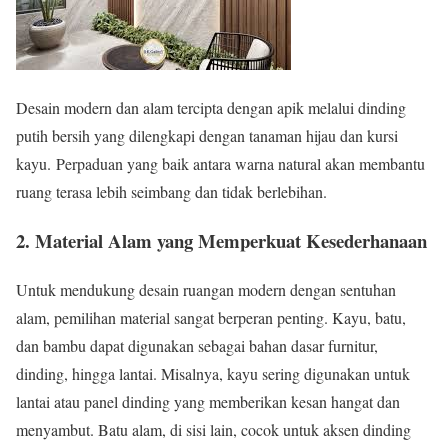
Desain modern dan alam tercipta dengan apik melalui dinding
putih bersih yang dilengkapi dengan tanaman hijau dan kursi
kayu. Perpaduan yang baik antara warna natural akan membantu
ruang terasa lebih seimbang dan tidak berlebihan.
2. Material Alam yang Memperkuat Kesederhanaan
Untuk mendukung desain ruangan modern dengan sentuhan
alam, pemilihan material sangat berperan penting. Kayu, batu,
dan bambu dapat digunakan sebagai bahan dasar furnitur,
dinding, hingga lantai. Misalnya, kayu sering digunakan untuk
lantai atau panel dinding yang memberikan kesan hangat dan
menyambut. Batu alam, di sisi lain, cocok untuk aksen dinding