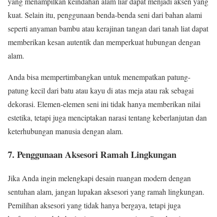
yang menampilkan keindahan alam liar dapat menjadi aksen yang
kuat. Selain itu, penggunaan benda-benda seni dari bahan alami
seperti anyaman bambu atau kerajinan tangan dari tanah liat dapat
memberikan kesan autentik dan memperkuat hubungan dengan
alam.
Anda bisa mempertimbangkan untuk menempatkan patung-
patung kecil dari batu atau kayu di atas meja atau rak sebagai
dekorasi. Elemen-elemen seni ini tidak hanya memberikan nilai
estetika, tetapi juga menciptakan narasi tentang keberlanjutan dan
keterhubungan manusia dengan alam.
7. Penggunaan Aksesori Ramah Lingkungan
Jika Anda ingin melengkapi desain ruangan modern dengan
sentuhan alam, jangan lupakan aksesori yang ramah lingkungan.
Pemilihan aksesori yang tidak hanya bergaya, tetapi juga