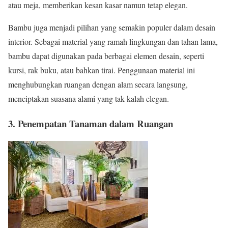
atau meja, memberikan kesan kasar namun tetap elegan.
Bambu juga menjadi pilihan yang semakin populer dalam desain
interior. Sebagai material yang ramah lingkungan dan tahan lama,
bambu dapat digunakan pada berbagai elemen desain, seperti
kursi, rak buku, atau bahkan tirai. Penggunaan material ini
menghubungkan ruangan dengan alam secara langsung,
menciptakan suasana alami yang tak kalah elegan.
3. Penempatan Tanaman dalam Ruangan