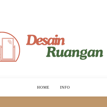
yaman!
gan
HOME
INFO