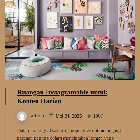
Ruangan Instagramable untuk
Konten Harian
admin
Mei 31, 2025
1007
Dalam era digital saat ini, tampilan visual memegang
peranan penting dalam menciptakan konten yang