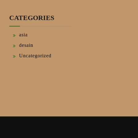
CATEGORIES
asia
desain
Uncategorized