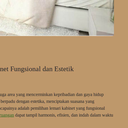
et Fungsional dan Estetik
i juga area yang mencerminkan kepribadian dan gaya hidup
berpadu dengan estetika, menciptakan suasana yang
apainya adalah pemilihan lemari kabinet yang fungsional
 ruangan
dapat tampil harmonis, efisien, dan indah dalam waktu