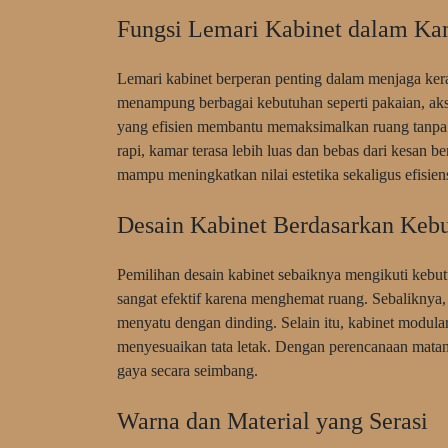
Fungsi Lemari Kabinet dalam Ka
Lemari kabinet berperan penting dalam menjaga kera
menampung berbagai kebutuhan seperti pakaian, akses
yang efisien membantu memaksimalkan ruang tanpa
rapi, kamar terasa lebih luas dan bebas dari kesan b
mampu meningkatkan nilai estetika sekaligus efisien
Desain Kabinet Berdasarkan Keb
Pemilihan desain kabinet sebaiknya mengikuti kebut
sangat efektif karena menghemat ruang. Sebaliknya,
menyatu dengan dinding. Selain itu, kabinet modular
menyesuaikan tata letak. Dengan perencanaan mata
gaya secara seimbang.
Warna dan Material yang Serasi