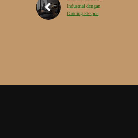
Industrial dengan
Dinding Ekspos