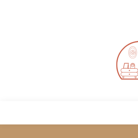
Skip
to
content
Ciptakan Ruang Impian, Hidup Lebih N
Desain Ruan