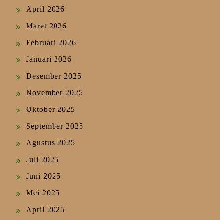
April 2026
Maret 2026
Februari 2026
Januari 2026
Desember 2025
November 2025
Oktober 2025
September 2025
Agustus 2025
Juli 2025
Juni 2025
Mei 2025
April 2025