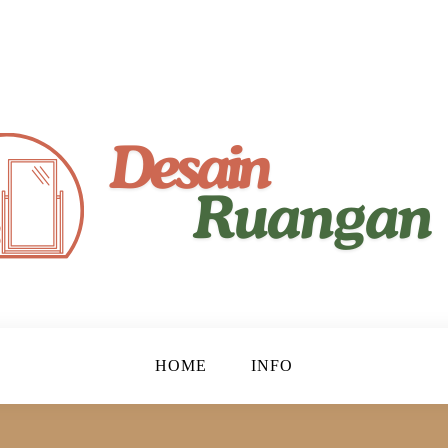
yaman!
gan
HOME
INFO