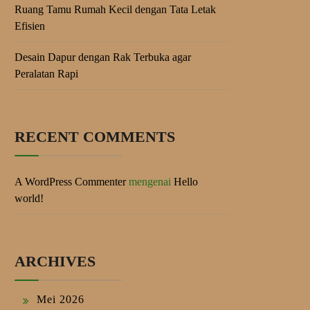
Ruang Tamu Rumah Kecil dengan Tata Letak
Efisien
Desain Dapur dengan Rak Terbuka agar
Peralatan Rapi
RECENT COMMENTS
A WordPress Commenter
mengenai
Hello
world!
ARCHIVES
Mei 2026