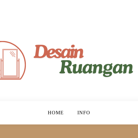
yaman!
gan
HOME
INFO